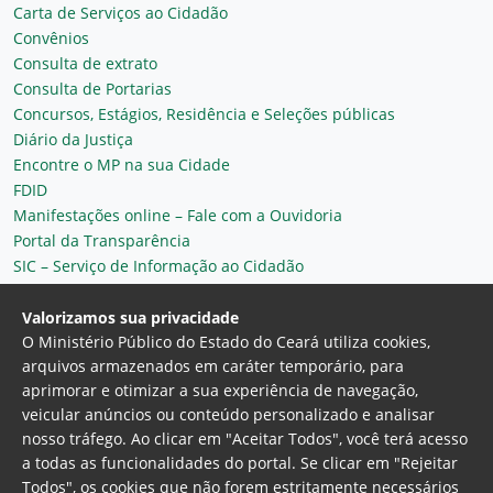
Carta de Serviços ao Cidadão
Convênios
Consulta de extrato
Consulta de Portarias
Concursos, Estágios, Residência e Seleções públicas
Diário da Justiça
Encontre o MP na sua Cidade
FDID
Manifestações online – Fale com a Ouvidoria
Portal da Transparência
SIC – Serviço de Informação ao Cidadão
Plantão MP do Ceará
Secretaria Geral
Valorizamos sua privacidade
O Ministério Público do Estado do Ceará utiliza cookies,
arquivos armazenados em caráter temporário, para
aprimorar e otimizar a sua experiência de navegação,
veicular anúncios ou conteúdo personalizado e analisar
nosso tráfego. Ao clicar em "Aceitar Todos", você terá acesso
a todas as funcionalidades do portal. Se clicar em "Rejeitar
Todos", os cookies que não forem estritamente necessários