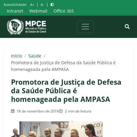
Pular
|
|
Acessibilidade:
A+
A-
para
Intranet
Webmail
Office 365
o
conteúdo
Início
/
Saúde
/
Promotora de Justiça de Defesa da Saúde Pública é
homenageada pela AMPASA
Promotora de Justiça de Defesa
da Saúde Pública é
homenageada pela AMPASA
18 de novembro de 2016
2 min de leitura