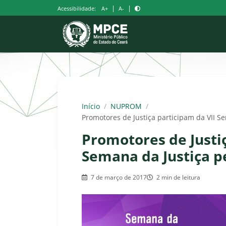
Pular
|
|
Acessibilidade:
A+
A-
para
o
conteúdo
Início
/
NUPROM
/
Promotores de Justiça participam da VII S
Promotores de Justiç
Semana da Justiça p
7 de março de 2017
2 min de leitura