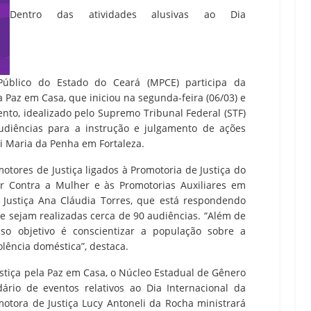
Dentro das atividades alusivas ao Dia
 Público do Estado do Ceará (MPCE) participa da
 Paz em Casa, que iniciou na segunda-feira (06/03) e
ento, idealizado pelo Supremo Tribunal Federal (STF)
diências para a instrução e julgamento de ações
ei Maria da Penha em Fortaleza.
otores de Justiça ligados à Promotoria de Justiça do
ar Contra a Mulher e às Promotorias Auxiliares em
Justiça Ana Cláudia Torres, que está respondendo
ue sejam realizadas cerca de 90 audiências. “Além de
sso objetivo é conscientizar a população sobre a
lência doméstica”, destaca.
tiça pela Paz em Casa, o Núcleo Estadual de Gênero
rio de eventos relativos ao Dia Internacional da
motora de Justiça Lucy Antoneli da Rocha ministrará