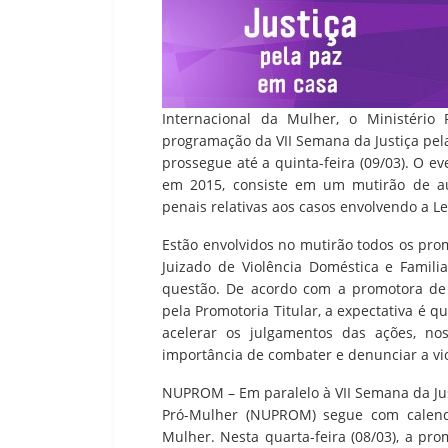
Internacional da Mulher, o Ministério
programação da VII Semana da Justiça pela
prossegue até a quinta-feira (09/03). O ev
em 2015, consiste em um mutirão de au
penais relativas aos casos envolvendo a L
Estão envolvidos no mutirão todos os prom
Juizado de Violência Doméstica e Famili
questão. De acordo com a promotora de 
pela Promotoria Titular, a expectativa é q
acelerar os julgamentos das ações, no
importância de combater e denunciar a vio
NUPROM – Em paralelo à VII Semana da Jus
Pró-Mulher (NUPROM) segue com calendá
Mulher. Nesta quarta-feira (08/03), a pro