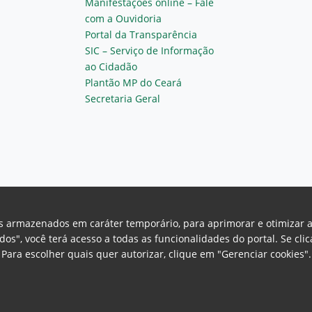
Manifestações online – Fale
com a Ouvidoria
Portal da Transparência
SIC – Serviço de Informação
ao Cidadão
Plantão MP do Ceará
Secretaria Geral
vos armazenados em caráter temporário, para aprimorar e otimizar 
odos", você terá acesso a todas as funcionalidades do portal. Se cl
Para escolher quais quer autorizar, clique em "Gerenciar cookies"
Ceará Procuradoria Geral de Justiça
H
a, 130 - Cambeba - CEP: 60.822-325