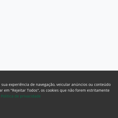
a sua experiência de navegação, veicular anúncios ou conteúdo
icar em "Rejeitar Todos", os cookies que não forem estritamente
.
Politica de privacidade
ome Page
Intranet
Webmail
Office 365