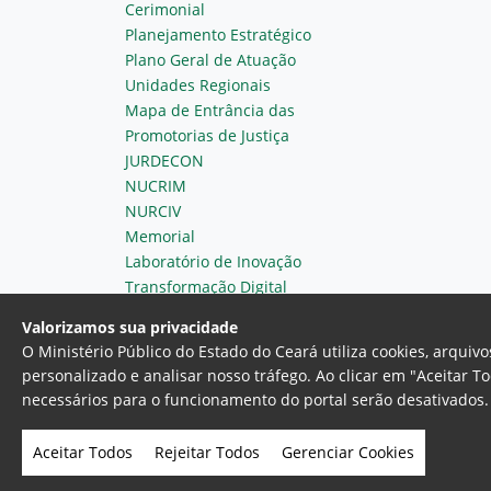
Cerimonial
Planejamento Estratégico
Plano Geral de Atuação
Unidades Regionais
Mapa de Entrância das
Promotorias de Justiça
JURDECON
NUCRIM
NURCIV
Memorial
Laboratório de Inovação
Transformação Digital
Valorizamos sua privacidade
O Ministério Público do Estado do Ceará utiliza cookies, arqui
personalizado e analisar nosso tráfego. Ao clicar em "Aceitar T
necessários para o funcionamento do portal serão desativados. 
Ministério Público do Estado do 
Av. Gen. Afonso Albuquerque Lim
Aceitar Todos
Rejeitar Todos
Gerenciar Cookies
- Fortaleza, Ceará. Brasil