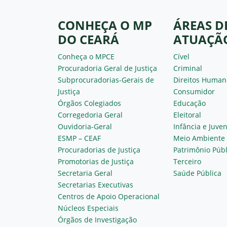
CONHEÇA O MP
ÁREAS D
DO CEARÁ
ATUAÇÃ
Conheça o MPCE
Cível
Procuradoria Geral de Justiça
Criminal
Subprocuradorias-Gerais de
Direitos Human
Justiça
Consumidor
Órgãos Colegiados
Educação
Corregedoria Geral
Eleitoral
Ouvidoria-Geral
Infância e Juve
ESMP – CEAF
Meio Ambiente
Procuradorias de Justiça
Patrimônio Públ
Promotorias de Justiça
Terceiro
Secretaria Geral
Saúde Pública
Secretarias Executivas
Centros de Apoio Operacional
Núcleos Especiais
Órgãos de Investigação