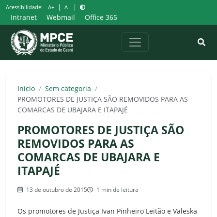
Pular
|
|
Acessibilidade:
A+
A-
para
Intranet
Webmail
Office 365
o
conteúdo
Início
/
Sem categoria
/
PROMOTORES DE JUSTIÇA SÃO REMOVIDOS PARA AS
COMARCAS DE UBAJARA E ITAPAJÉ
PROMOTORES DE JUSTIÇA SÃO
REMOVIDOS PARA AS
COMARCAS DE UBAJARA E
ITAPAJÉ
13 de outubro de 2015
1 min de leitura
Os promotores de Justiça Ivan Pinheiro Leitão e Valeska