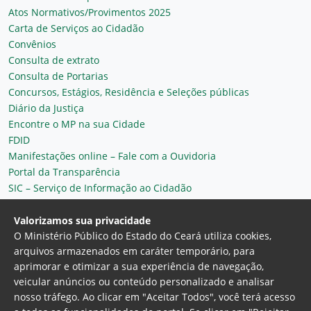
Atos Normativos/Provimentos 2025
Carta de Serviços ao Cidadão
Convênios
Consulta de extrato
Consulta de Portarias
Concursos, Estágios, Residência e Seleções públicas
Diário da Justiça
Encontre o MP na sua Cidade
FDID
Manifestações online – Fale com a Ouvidoria
Portal da Transparência
SIC – Serviço de Informação ao Cidadão
Plantão MP do Ceará
Secretaria Geral
Valorizamos sua privacidade
O Ministério Público do Estado do Ceará utiliza cookies,
arquivos armazenados em caráter temporário, para
aprimorar e otimizar a sua experiência de navegação,
veicular anúncios ou conteúdo personalizado e analisar
nosso tráfego. Ao clicar em "Aceitar Todos", você terá acesso