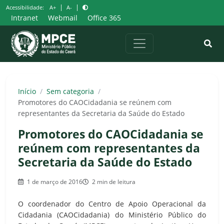
Pular
|
|
Acessibilidade:
A+
A-
para
Intranet
Webmail
Office 365
o
conteúdo
Início
/
Sem categoria
/
Promotores do CAOCidadania se reúnem com
representantes da Secretaria da Saúde do Estado
Promotores do CAOCidadania se
reúnem com representantes da
Secretaria da Saúde do Estado
1 de março de 2016
2 min de leitura
O coordenador do Centro de Apoio Operacional da
Cidadania (CAOCidadania) do Ministério Público do