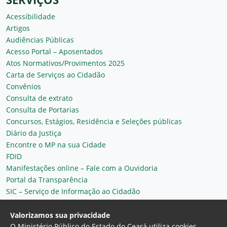
Acessibilidade
Artigos
Audiências Públicas
Acesso Portal – Aposentados
Atos Normativos/Provimentos 2025
Carta de Serviços ao Cidadão
Convênios
Consulta de extrato
Consulta de Portarias
Concursos, Estágios, Residência e Seleções públicas
Diário da Justiça
Encontre o MP na sua Cidade
FDID
Manifestações online – Fale com a Ouvidoria
Portal da Transparência
SIC – Serviço de Informação ao Cidadão
Plantão MP do Ceará
Secretaria Geral
Valorizamos sua privacidade
O Ministério Público do Estado do Ceará utiliza cookies,