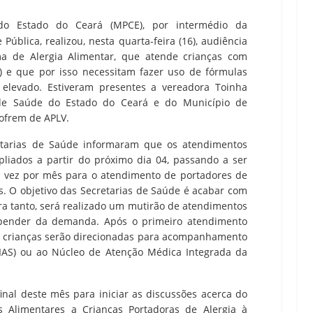
 do Estado do Ceará (MPCE), por intermédio da
ública, realizou, nesta quarta-feira (16), audiência
ama de Alergia Alimentar, que atende crianças com
V) e que por isso necessitam fazer uso de fórmulas
e elevado. Estiveram presentes a vereadora Toinha
 de Saúde do Estado do Ceará e do Município de
sofrem de APLV.
retarias de Saúde informaram que os atendimentos
liados a partir do próximo dia 04, passando a ser
ra vez por mês para o atendimento de portadores de
s. O objetivo das Secretarias de Saúde é acabar com
ara tanto, será realizado um mutirão de atendimentos
epender da demanda. Após o primeiro atendimento
as crianças serão direcionadas para acompanhamento
(HIAS) ou ao Núcleo de Atenção Médica Integrada da
final deste mês para iniciar as discussões acerca do
s Alimentares a Crianças Portadoras de Alergia à