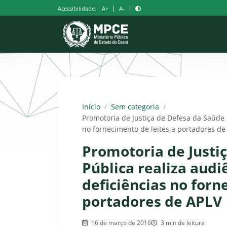
Pular
|
|
Acessibilidade:
A+
A-
para
o
conteúdo
Início
/
Sem categoria
/
Promotoria de Justiça de Defesa da Saúde P
no fornecimento de leites a portadores de
Promotoria de Justi
Pública realiza audi
deficiências no forn
portadores de APLV
16 de março de 2016
3 min de leitura