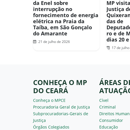
da Enel sobre
MP visit
interrupção no
Justiça d
fornecimento de energia
Quixera
elétrica na Praia da
das de
Taíba, em São Gonçalo
Deputado
do Amarante
ro e de 
dias 20 e
21 de julho de 2026
17 de julho
CONHEÇA O MP
ÁREAS D
DO CEARÁ
ATUAÇÃ
Conheça o MPCE
Cível
Procuradoria Geral de Justiça
Criminal
Subprocuradorias-Gerais de
Direitos Human
Justiça
Consumidor
Órgãos Colegiados
Educação