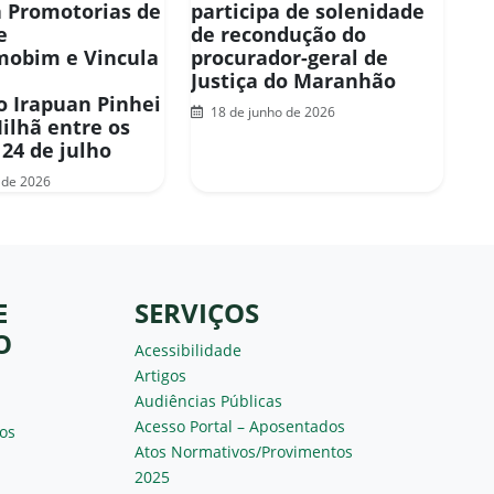
a Promotorias de
participa de solenidade
e
de recondução do
mobim e Vincula
procurador-geral de
Justiça do Maranhão
 Irapuan Pinhei
18 de junho de 2026
Milhã entre os
 24 de julho
 de 2026
E
SERVIÇOS
O
Acessibilidade
Artigos
Audiências Públicas
Acesso Portal – Aposentados
os
Atos Normativos/Provimentos
2025