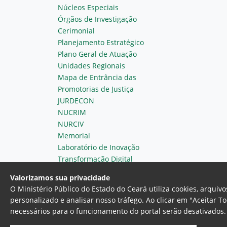
Núcleos Especiais
Órgãos de Investigação
Cerimonial
Planejamento Estratégico
Plano Geral de Atuação
Unidades Regionais
Mapa de Entrância das
Promotorias de Justiça
JURDECON
NUCRIM
NURCIV
Memorial
Laboratório de Inovação
Transformação Digital
Valorizamos sua privacidade
O Ministério Público do Estado do Ceará utiliza cookies, arqui
personalizado e analisar nosso tráfego. Ao clicar em "Aceitar T
necessários para o funcionamento do portal serão desativados. 
Ministério Público do Estado do 