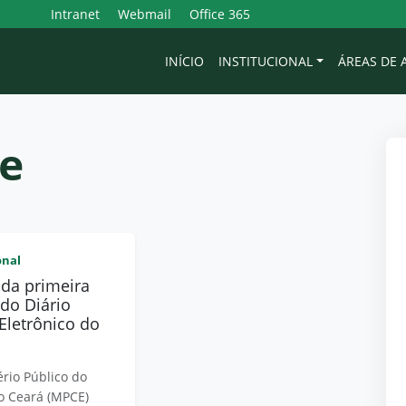
Intranet
Webmail
Office 365
INÍCIO
INSTITUCIONAL
ÁREAS DE
de
onal
ada primeira
 do Diário
 Eletrônico do
ério Público do
o Ceará (MPCE)