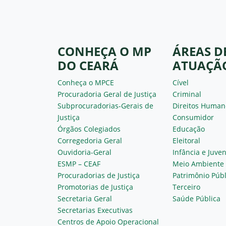
CONHEÇA O MP
ÁREAS D
DO CEARÁ
ATUAÇÃ
Conheça o MPCE
Cível
Procuradoria Geral de Justiça
Criminal
Subprocuradorias-Gerais de
Direitos Human
Justiça
Consumidor
Órgãos Colegiados
Educação
Corregedoria Geral
Eleitoral
Ouvidoria-Geral
Infância e Juve
ESMP – CEAF
Meio Ambiente
Procuradorias de Justiça
Patrimônio Públ
Promotorias de Justiça
Terceiro
Secretaria Geral
Saúde Pública
Secretarias Executivas
Centros de Apoio Operacional