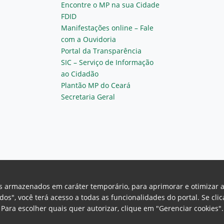
Encontre o MP na sua Cidade
FDID
Manifestações online – Fale
com a Ouvidoria
Portal da Transparência
SIC – Serviço de Informação
ao Cidadão
Plantão MP do Ceará
Secretaria Geral
vos armazenados em caráter temporário, para aprimorar e otimizar 
odos", você terá acesso a todas as funcionalidades do portal. Se cl
Para escolher quais quer autorizar, clique em "Gerenciar cookies"
Ceará Procuradoria Geral de Justiça
H