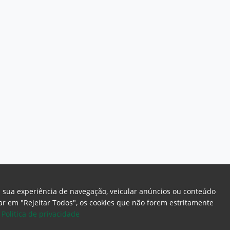
a sua experiência de navegação, veicular anúncios ou conteúdo
icar em "Rejeitar Todos", os cookies que não forem estritamente
.
Politica de privacidade
ome Page
Intranet
Webmail
Office 365