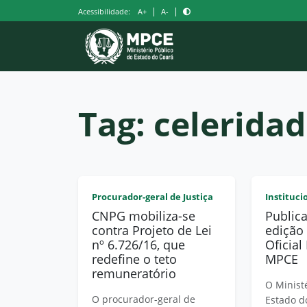
Pular
|
|
Acessibilidade:
A+
A-
para
o
conteúdo
Tag:
celerida
Procurador-geral de Justiça
Instituci
CNPG mobiliza-se
Public
contra Projeto de Lei
edição
nº 6.726/16, que
Oficial
redefine o teto
MPCE
remuneratório
O Minist
O procurador-geral de
Estado d