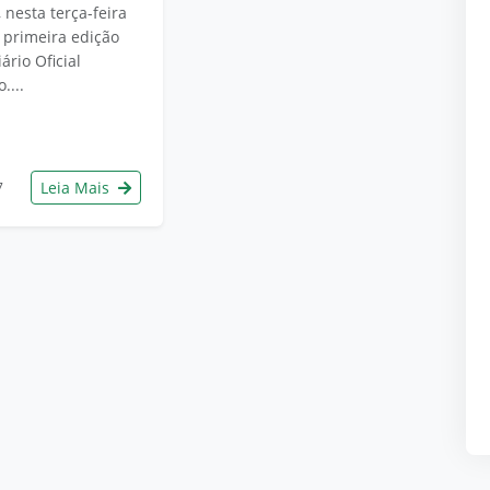
 nesta terça-feira
a primeira edição
ário Oficial
....
Leia Mais
7