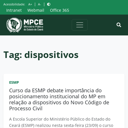
Pular
|
|
Acessibilidade:
A+
A-
para
Intranet
Webmail
Office 365
o
conteúdo
Tag:
dispositivos
ESMP
Curso da ESMP debate importância do
posicionamento institucional do MP em
relação a dispositivos do Novo Código de
Processo Civil
A Escola Superior do Ministério Público do Estado do
Ceará (ESMP) realizou nesta sexta-feira (23/09) o curso