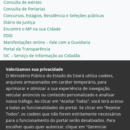
Consulta de extrato
Consulta de Portarias
Concursos, Estágios, Residência e Seleções públicas
Diário da Justiça
Encontre o MP na sua Cidade
FDID
Manifestações online – Fale com a Ouvidoria
Portal da Transparência
SIC – Serviço de Informação ao Cidadão
Plantão MP do Ceará
Secretaria Geral
Valorizamos sua privacidade
O Ministério Público do Estado do Ceará utiliza cookies,
arquivos armazenados em caráter temporário, para
aprimorar e otimizar a sua experiência de navegação,
veicular anúncios ou conteúdo personalizado e analisar
nosso tráfego. Ao clicar em "Aceitar Todos", você terá acesso
a todas as funcionalidades do portal. Se clicar em "Rejeitar
Todos", os cookies que não forem estritamente necessários
para o funcionamento do portal serão desativados. Para
Ministério Público do Estado do Ceará
escolher quais quer autorizar, clique em "Gerenciar
Procuradoria Geral de Justiça
Av. Gen. Afonso