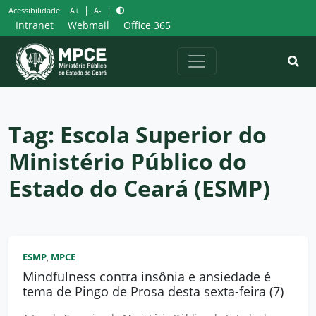
Pular
|
|
Acessibilidade:
A+
A-
para
Intranet
Webmail
Office 365
o
conteúdo
Tag:
Escola Superior do
Ministério Público do
Estado do Ceará (ESMP)
ESMP
MPCE
,
Mindfulness contra insônia e ansiedade é
tema de Pingo de Prosa desta sexta-feira (7)