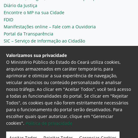
Diário da Justiça
Encontre o MP na sua Cidade
FDID
Manifestações online – Fale com a Ouvidoria
Portal da Transparência
SIC – Serviço de Informação ao Cidadão
Plantão MP do Ceará
Secretaria Geral
Valorizamos sua privacidade
O Ministério Público do Estado do Ceará utiliza cookies,
arquivos armazenados em caráter temporário, para
aprimorar e otimizar a sua experiência de navegação,
veicular anúncios ou conteúdo personalizado e analisar
nosso tráfego. Ao clicar em "Aceitar Todos", você terá acesso
a todas as funcionalidades do portal. Se clicar em "Rejeitar
Todos", os cookies que não forem estritamente necessários
para o funcionamento do portal serão desativados. Para
Ministério Público do Estado do Ceará
escolher quais quer autorizar, clique em "Gerenciar
Procuradoria Geral de Justiça
Av. Gen. Afonso
cookies".
Politica de privacidade
Albuquerque Lima, 130 - Cambeba - CEP:
60.822-325 - Fortaleza, Ceará. Brasil
Aceitar Todos
Rejeitar Todos
Gerenciar Cookies