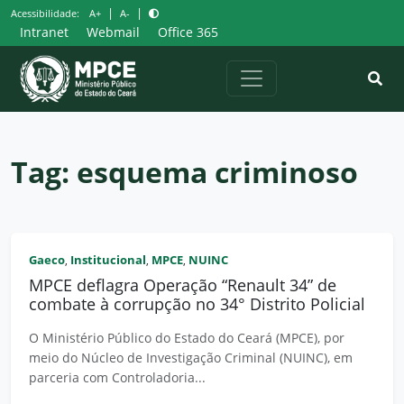
Pular
|
|
Acessibilidade:
A+
A-
para
Intranet
Webmail
Office 365
o
conteúdo
Tag:
esquema criminoso
Gaeco
Institucional
MPCE
NUINC
,
,
,
MPCE deflagra Operação “Renault 34” de
combate à corrupção no 34° Distrito Policial
O Ministério Público do Estado do Ceará (MPCE), por
meio do Núcleo de Investigação Criminal (NUINC), em
parceria com Controladoria...