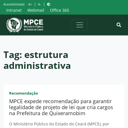
Pular
|
|
Acessibilidade:
A+
A-
para
Intranet
Webmail
Office 365
o
conteúdo
Tag:
estrutura
administrativa
Recomendação
MPCE expede recomendação para garantir
legalidade de projeto de lei que cria cargos
na Prefeitura de Quixeramobim
O Ministério Público do Estado do Ceará (MPCE), por