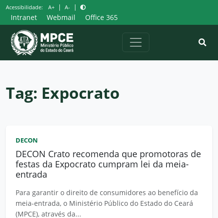
Pular
|
|
Acessibilidade:
A+
A-
para
Intranet
Webmail
Office 365
o
conteúdo
Tag:
Expocrato
DECON
DECON Crato recomenda que promotoras de
festas da Expocrato cumpram lei da meia-
entrada
Para garantir o direito de consumidores ao benefício da
meia-entrada, o Ministério Público do Estado do Ceará
(MPCE), através da...