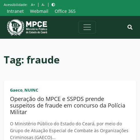
Pular
|
|
Acessibilidade:
A+
A-
para
Intranet
Webmail
Office 365
o
conteúdo
Tag:
fraude
Gaeco
NUINC
,
Operação do MPCE e SSPDS prende
suspeitos de fraude em concurso da Polícia
Militar
O Ministério Público do Estado do Ceará, por meio do
Grupo de Atuação Especial de Combate às Organizações
Criminosas (GAECO)...