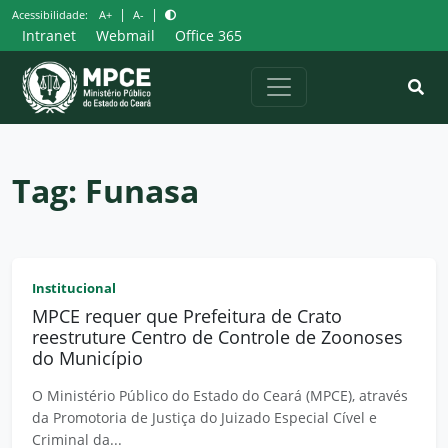
Pular
|
|
Acessibilidade:
A+
A-
para
Intranet
Webmail
Office 365
o
conteúdo
Tag:
Funasa
Institucional
MPCE requer que Prefeitura de Crato
reestruture Centro de Controle de Zoonoses
do Município
O Ministério Público do Estado do Ceará (MPCE), através
da Promotoria de Justiça do Juizado Especial Cível e
Criminal da...