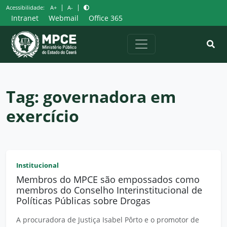
Pular
|
|
Acessibilidade:
A+
A-
para
Intranet
Webmail
Office 365
o
conteúdo
Tag:
governadora em
exercício
Institucional
Membros do MPCE são empossados como
membros do Conselho Interinstitucional de
Políticas Públicas sobre Drogas
A procuradora de Justiça Isabel Pôrto e o promotor de