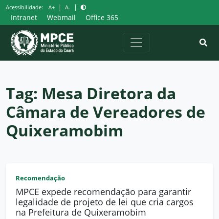
Pular
|
|
Acessibilidade:
A+
A-
para
Intranet
Webmail
Office 365
o
conteúdo
Tag:
Mesa Diretora da
Câmara de Vereadores de
Quixeramobim
Recomendação
MPCE expede recomendação para garantir
legalidade de projeto de lei que cria cargos
na Prefeitura de Quixeramobim