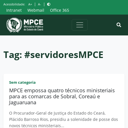
Pular
|
|
Acessibilidade:
A+
A-
para
Intranet
Webmail
Office 365
o
conteúdo
Tag:
#servidoresMPCE
Sem categoria
MPCE empossa quatro técnicos ministeriais
para as comarcas de Sobral, Coreaú e
Jaguaruana
O Procurador-Geral de Justiça do Estado do Ceará,
Plácido Barroso Rios, presidiu a solenidade de posse dos
novos técnicos ministeriais...