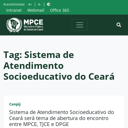
Pular
|
|
Acessibilidade:
A+
A-
para
Intranet
Webmail
Office 365
o
conteúdo
Tag:
Sistema de
Atendimento
Socioeducativo do Ceará
Caopij
Sistema de Atendimento Socioeducativo do
Ceará será tema de abertura do encontro
entre MPCE, TJCE e DPGE