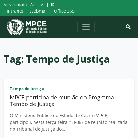
Pular
|
|
Acessibilidade:
A+
A-
para
Intranet
Webmail
Office 365
o
conteúdo
Tag:
Tempo de Justiça
Tempo de Justiça
MPCE participa de reunião do Programa
Tempo de Justiça
O Ministério Público do Estado do Ceará (MPCE)
participou, nesta terça-feira (13/06), de reunião realizada
no Tribunal de Justiça do...