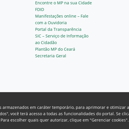
Encontre o MP na sua Cidade
FDID
Manifestações online – Fale
com a Ouvidoria
Portal da Transparência
SIC – Serviço de Informação
ao Cidadão
Plantão MP do Ceará
Secretaria Geral
vos armazenados em caráter temporário, para aprimorar e otimizar 
odos", você terá acesso a todas as funcionalidades do portal. Se cl
Para escolher quais quer autorizar, clique em "Gerenciar cookies"
Ceará Procuradoria Geral de Justiça
H