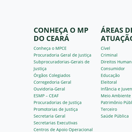
CONHEÇA O MP
ÁREAS D
DO CEARÁ
ATUAÇÃ
Conheça o MPCE
Cível
Procuradoria Geral de Justiça
Criminal
Subprocuradorias-Gerais de
Direitos Human
Justiça
Consumidor
Órgãos Colegiados
Educação
Corregedoria Geral
Eleitoral
Ouvidoria-Geral
Infância e Juve
ESMP – CEAF
Meio Ambiente
Procuradorias de Justiça
Patrimônio Públ
Promotorias de Justiça
Terceiro
Secretaria Geral
Saúde Pública
Secretarias Executivas
Centros de Apoio Operacional