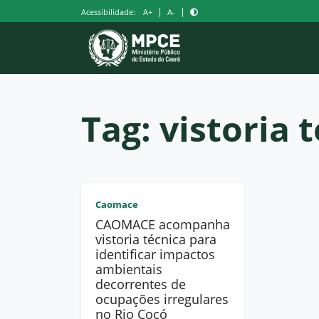
Pular
|
|
Acessibilidade:
A+
A-
para
o
conteúdo
Tag:
vistoria 
Caomace
CAOMACE acompanha
vistoria técnica para
identificar impactos
ambientais
decorrentes de
ocupações irregulares
no Rio Cocó