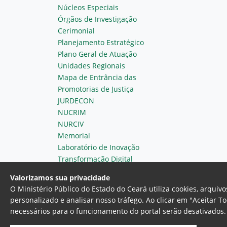
Núcleos Especiais
Órgãos de Investigação
Cerimonial
Planejamento Estratégico
Plano Geral de Atuação
Unidades Regionais
Mapa de Entrância das
Promotorias de Justiça
JURDECON
NUCRIM
NURCIV
Memorial
Laboratório de Inovação
Transformação Digital
Valorizamos sua privacidade
O Ministério Público do Estado do Ceará utiliza cookies, arqui
personalizado e analisar nosso tráfego. Ao clicar em "Aceitar T
necessários para o funcionamento do portal serão desativados. 
Ministério Público do Estado do 