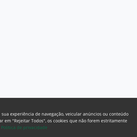
a sua experiência de navegação, veicular anúncios ou conteúdo
icar em "Rejeitar Todos", os cookies que não forem estritamente
.
Politica de privacidade
ome Page
Intranet
Webmail
Office 365