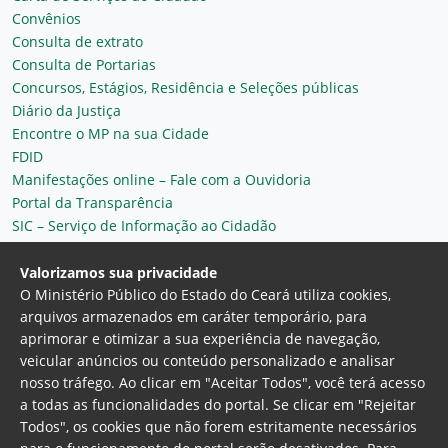
Convênios
Consulta de extrato
Consulta de Portarias
Concursos, Estágios, Residência e Seleções públicas
Diário da Justiça
Encontre o MP na sua Cidade
FDID
Manifestações online – Fale com a Ouvidoria
Portal da Transparência
SIC – Serviço de Informação ao Cidadão
Plantão MP do Ceará
Secretaria Geral
Valorizamos sua privacidade
O Ministério Público do Estado do Ceará utiliza cookies,
arquivos armazenados em caráter temporário, para
aprimorar e otimizar a sua experiência de navegação,
veicular anúncios ou conteúdo personalizado e analisar
nosso tráfego. Ao clicar em "Aceitar Todos", você terá acesso
a todas as funcionalidades do portal. Se clicar em "Rejeitar
Todos", os cookies que não forem estritamente necessários