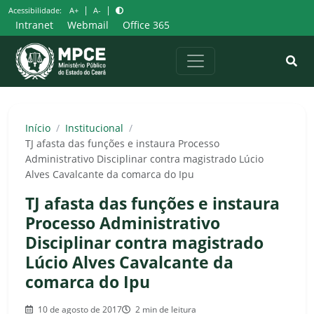
Pular
|
|
Acessibilidade:
A+
A-
para
Intranet
Webmail
Office 365
o
conteúdo
Início
/
Institucional
/
TJ afasta das funções e instaura Processo
Administrativo Disciplinar contra magistrado Lúcio
Alves Cavalcante da comarca do Ipu
TJ afasta das funções e instaura
Processo Administrativo
Disciplinar contra magistrado
Lúcio Alves Cavalcante da
comarca do Ipu
10 de agosto de 2017
2 min de leitura