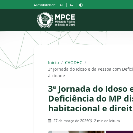
Pular
|
|
Acessibilidade:
A+
A-
para
o
conteúdo
Início
/
CAODHC
/
3ª Jornada do Idoso e da Pessoa com Deficiê
à cidade
3ª Jornada do Idoso
Deficiência do MP di
habitacional e direi
27 de março de 2026
2 min de leitura