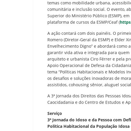
temas como mobilidade urbana, acessibilid
comunitária e inclusão social. O evento, ab
Superior do Ministério Público (ESMP), em
plataforma de cursos da ESMP/Ceaf (
https
A ação contará com dois painéis. O primei
Romero (Diretor-Geral da ESMP) e Elder Xi
Envelhecimento Digno” e abordará como as
garantir vida ativa e integrada para quem
arquiteto e urbanista Ciro Férrer e pela 
Apoio Operacional de Defesa da Cidadania
tema “Polí­ticas Habitacionais e Modelos 
os desafios e soluções inovadoras de mora
assistidos, cohousing sênior, aluguel social,
A 3ª Jornada dos Direitos das Pessoas Idos
Caocidadania e do Centro de Estudos e Ap
Serviço
3ª Jornada do Idoso e da Pessoa com Def
Política Habitacional da População Idosa 