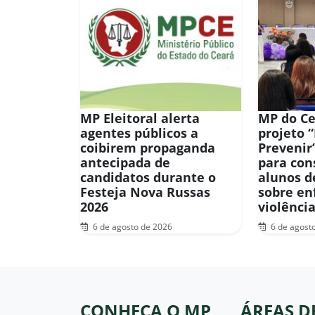
MP Eleitoral alerta
MP do Ce
agentes públicos a
projeto 
coibirem propaganda
Prevenir
antecipada de
para con
candidatos durante o
alunos d
Festeja Nova Russas
sobre en
2026
violênci
6 de agosto de 2026
6 de agost
CONHEÇA O MP
ÁREAS D