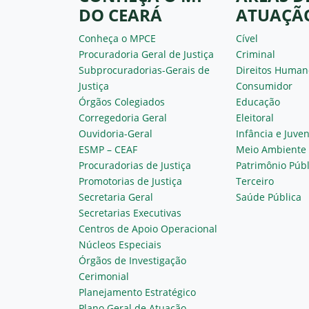
DO CEARÁ
ATUAÇÃ
Conheça o MPCE
Cível
Procuradoria Geral de Justiça
Criminal
Subprocuradorias-Gerais de
Direitos Human
Justiça
Consumidor
Órgãos Colegiados
Educação
Corregedoria Geral
Eleitoral
Ouvidoria-Geral
Infância e Juve
ESMP – CEAF
Meio Ambiente
Procuradorias de Justiça
Patrimônio Públ
Promotorias de Justiça
Terceiro
Secretaria Geral
Saúde Pública
Secretarias Executivas
Centros de Apoio Operacional
Núcleos Especiais
Órgãos de Investigação
Cerimonial
Planejamento Estratégico
Plano Geral de Atuação