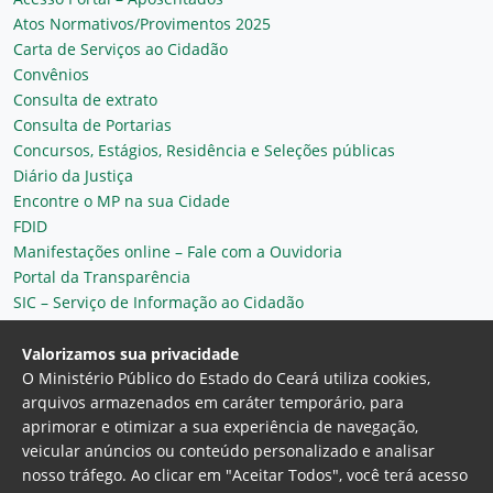
Atos Normativos/Provimentos 2025
Carta de Serviços ao Cidadão
Convênios
Consulta de extrato
Consulta de Portarias
Concursos, Estágios, Residência e Seleções públicas
Diário da Justiça
Encontre o MP na sua Cidade
FDID
Manifestações online – Fale com a Ouvidoria
Portal da Transparência
SIC – Serviço de Informação ao Cidadão
Plantão MP do Ceará
Secretaria Geral
Valorizamos sua privacidade
O Ministério Público do Estado do Ceará utiliza cookies,
arquivos armazenados em caráter temporário, para
aprimorar e otimizar a sua experiência de navegação,
veicular anúncios ou conteúdo personalizado e analisar
nosso tráfego. Ao clicar em "Aceitar Todos", você terá acesso