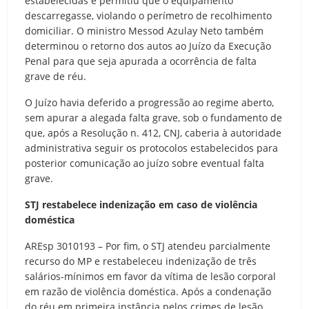
estabelecidas e permitiu que o equipamento
descarregasse, violando o perímetro de recolhimento
domiciliar. O ministro Messod Azulay Neto também
determinou o retorno dos autos ao Juízo da Execução
Penal para que seja apurada a ocorrência de falta
grave de réu.
O Juízo havia deferido a progressão ao regime aberto,
sem apurar a alegada falta grave, sob o fundamento de
que, após a Resolução n. 412, CNJ, caberia à autoridade
administrativa seguir os protocolos estabelecidos para
posterior comunicação ao juízo sobre eventual falta
grave.
STJ restabelece indenização em caso de violência
doméstica
AREsp 3010193 – Por fim, o STJ atendeu parcialmente
recurso do MP e restabeleceu indenização de três
salários-mínimos em favor da vítima de lesão corporal
em razão de violência doméstica. Após a condenação
do réu em primeira instância pelos crimes de lesão