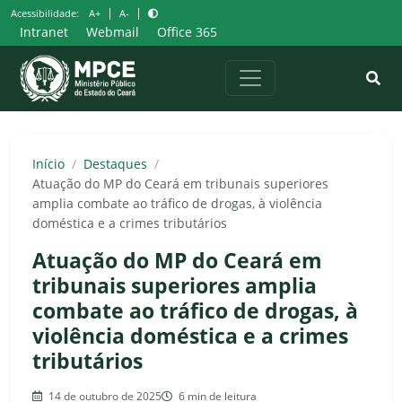
Pular
|
|
Acessibilidade:
A+
A-
para
Intranet
Webmail
Office 365
o
conteúdo
Início
/
Destaques
/
Atuação do MP do Ceará em tribunais superiores
amplia combate ao tráfico de drogas, à violência
doméstica e a crimes tributários
Atuação do MP do Ceará em
tribunais superiores amplia
combate ao tráfico de drogas, à
violência doméstica e a crimes
tributários
14 de outubro de 2025
6 min de leitura