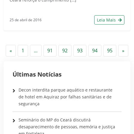
Leia Mais
25 de abril de 2016
Anterior
Pró
«
1
…
91
92
93
94
95
»
Últimas Notícias
Decon interdita parque aquático e restaurante
de hotel em Aquiraz por falhas sanitárias e de
segurança
Seminário do MP do Ceará discutirá
desaparecimento de pessoas, memória e justiça
em Fortaleza