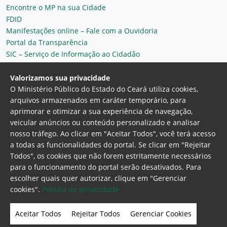
Encontre o MP na sua Cidade
FDID
Manifestações online – Fale com a Ouvidoria
Portal da Transparência
SIC – Serviço de Informação ao Cidadão
Plantão MP do Ceará
Secretaria Geral
Valorizamos sua privacidade
O Ministério Público do Estado do Ceará utiliza cookies,
arquivos armazenados em caráter temporário, para
aprimorar e otimizar a sua experiência de navegação,
veicular anúncios ou conteúdo personalizado e analisar
nosso tráfego. Ao clicar em "Aceitar Todos", você terá acesso
a todas as funcionalidades do portal. Se clicar em "Rejeitar
Todos", os cookies que não forem estritamente necessários
para o funcionamento do portal serão desativados. Para
Ministério Público do Estado do Ceará
escolher quais quer autorizar, clique em "Gerenciar
Procuradoria Geral de Justiça
Av. Gen. Afonso
cookies".
Politica de privacidade
Albuquerque Lima, 130 - Cambeba - CEP:
60.822-325 - Fortaleza, Ceará. Brasil
Aceitar Todos
Rejeitar Todos
Gerenciar Cookies
Home Page
Intranet
Webmail
Office 365