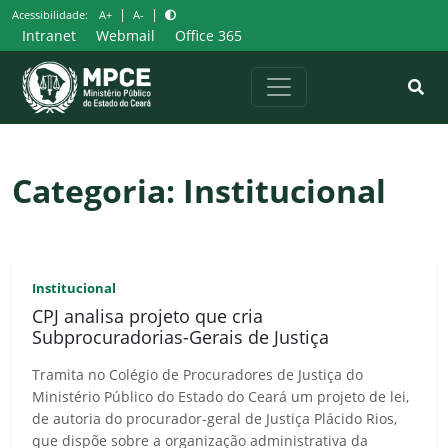
Pular
|
|
Acessibilidade:
A+
A-
para
Intranet
Webmail
Office 365
o
conteúdo
Categoria:
Institucional
Institucional
CPJ analisa projeto que cria
Subprocuradorias-Gerais de Justiça
Tramita no Colégio de Procuradores de Justiça do
Ministério Público do Estado do Ceará um projeto de lei,
de autoria do procurador-geral de Justiça Plácido Rios,
que dispõe sobre a organização administrativa da