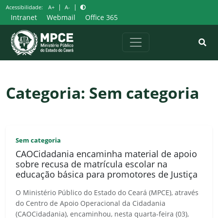
Pular
|
|
Acessibilidade:
A+
A-
para
Intranet
Webmail
Office 365
o
conteúdo
Categoria:
Sem categoria
Sem categoria
CAOCidadania encaminha material de apoio
sobre recusa de matrícula escolar na
educação básica para promotores de Justiça
O Ministério Público do Estado do Ceará (MPCE), através
do Centro de Apoio Operacional da Cidadania
(CAOCidadania), encaminhou, nesta quarta-feira (03),