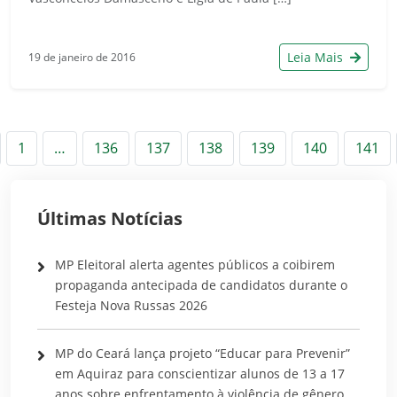
Leia Mais
19 de janeiro de 2016
nterior
1
…
136
137
138
139
140
141
Últimas Notícias
MP Eleitoral alerta agentes públicos a coibirem
propaganda antecipada de candidatos durante o
Festeja Nova Russas 2026
MP do Ceará lança projeto “Educar para Prevenir”
em Aquiraz para conscientizar alunos de 13 a 17
anos sobre enfrentamento à violência de gênero