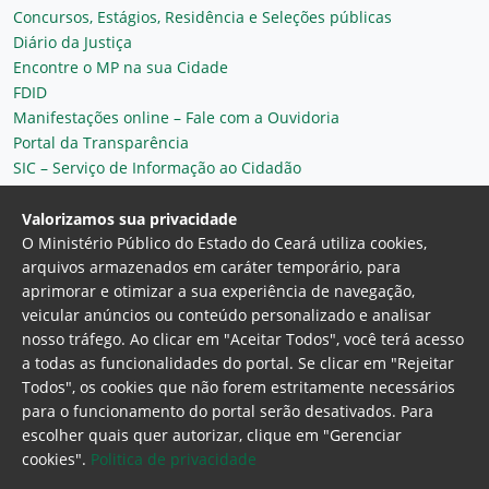
Concursos, Estágios, Residência e Seleções públicas
Diário da Justiça
Encontre o MP na sua Cidade
FDID
Manifestações online – Fale com a Ouvidoria
Portal da Transparência
SIC – Serviço de Informação ao Cidadão
Plantão MP do Ceará
Secretaria Geral
Valorizamos sua privacidade
O Ministério Público do Estado do Ceará utiliza cookies,
arquivos armazenados em caráter temporário, para
aprimorar e otimizar a sua experiência de navegação,
veicular anúncios ou conteúdo personalizado e analisar
nosso tráfego. Ao clicar em "Aceitar Todos", você terá acesso
a todas as funcionalidades do portal. Se clicar em "Rejeitar
Todos", os cookies que não forem estritamente necessários
para o funcionamento do portal serão desativados. Para
Ministério Público do Estado do Ceará
escolher quais quer autorizar, clique em "Gerenciar
Procuradoria Geral de Justiça
Av. Gen. Afonso
cookies".
Politica de privacidade
Albuquerque Lima, 130 - Cambeba - CEP: