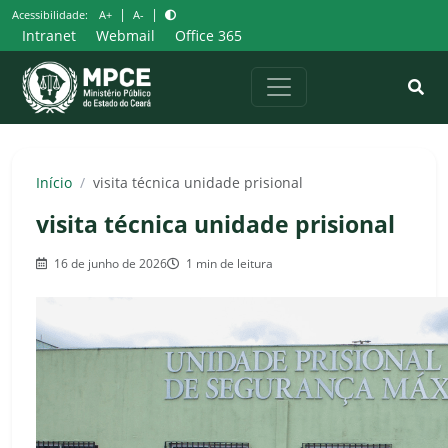
Pular
|
|
Acessibilidade:
A+
A-
para
Intranet
Webmail
Office 365
o
conteúdo
Início
/
visita técnica unidade prisional
visita técnica unidade prisional
16 de junho de 2026
1 min de leitura