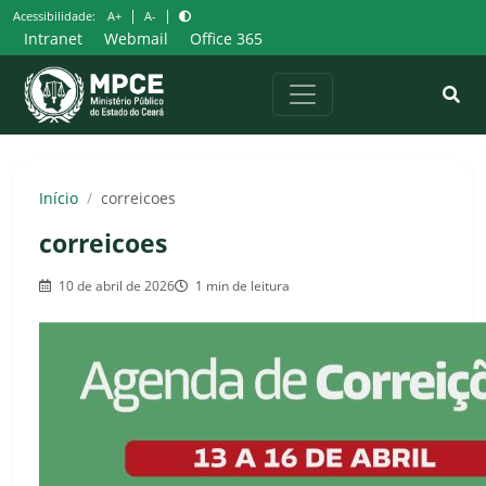
Pular
|
|
Acessibilidade:
A+
A-
para
Intranet
Webmail
Office 365
o
conteúdo
Início
/
correicoes
correicoes
10 de abril de 2026
1 min de leitura