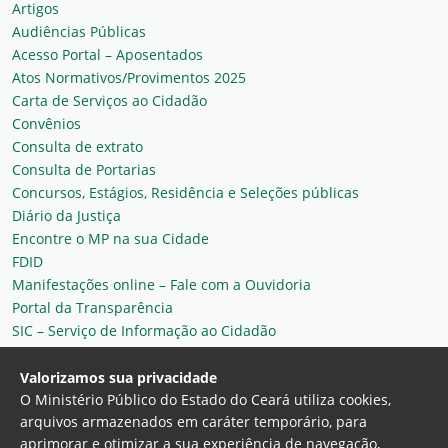
Artigos
Audiências Públicas
Acesso Portal – Aposentados
Atos Normativos/Provimentos 2025
Carta de Serviços ao Cidadão
Convênios
Consulta de extrato
Consulta de Portarias
Concursos, Estágios, Residência e Seleções públicas
Diário da Justiça
Encontre o MP na sua Cidade
FDID
Manifestações online – Fale com a Ouvidoria
Portal da Transparência
SIC – Serviço de Informação ao Cidadão
Plantão MP do Ceará
Secretaria Geral
Valorizamos sua privacidade
O Ministério Público do Estado do Ceará utiliza cookies,
arquivos armazenados em caráter temporário, para
aprimorar e otimizar a sua experiência de navegação,