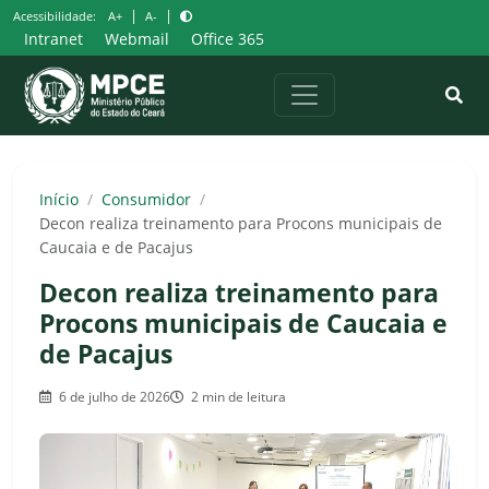
Pular
|
|
Acessibilidade:
A+
A-
para
Intranet
Webmail
Office 365
o
conteúdo
Início
/
Consumidor
/
Decon realiza treinamento para Procons municipais de
Caucaia e de Pacajus
Decon realiza treinamento para
Procons municipais de Caucaia e
de Pacajus
6 de julho de 2026
2 min de leitura