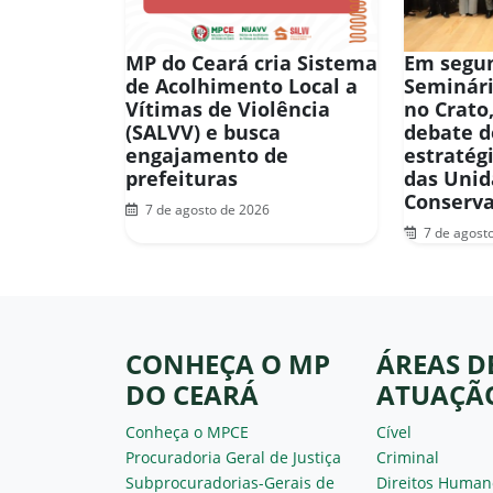
MP do Ceará cria Sistema
Em segun
de Acolhimento Local a
Seminár
Vítimas de Violência
no Crato
(SALVV) e busca
debate d
engajamento de
estratég
prefeituras
das Unid
Conserv
7 de agosto de 2026
7 de agost
CONHEÇA O MP
ÁREAS D
DO CEARÁ
ATUAÇÃ
Conheça o MPCE
Cível
Procuradoria Geral de Justiça
Criminal
Subprocuradorias-Gerais de
Direitos Human