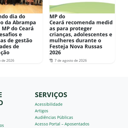
do dia do
MP do
io da Abrampa
Ceará recomenda medid
, MP do Ceará
as para proteger
esafios e
crianças, adolescentes e
ias de gestão
mulheres durante o
ades de
Festeja Nova Russas
ação
2026
o de 2026
7 de agosto de 2026
E
SERVIÇOS
O
Acessibilidade
Artigos
Audiências Públicas
Acesso Portal – Aposentados
os