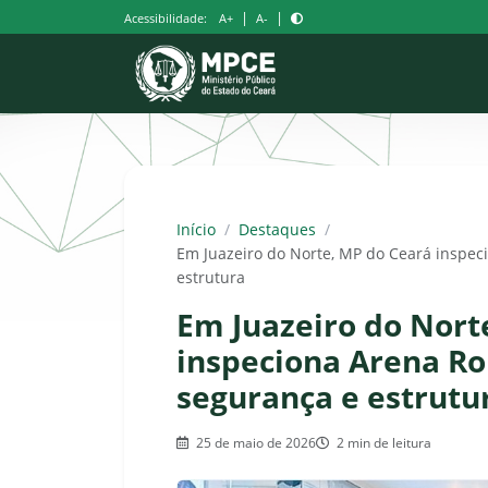
Pular
|
|
Acessibilidade:
A+
A-
para
o
conteúdo
Início
/
Destaques
/
Em Juazeiro do Norte, MP do Ceará inspec
estrutura
Em Juazeiro do Nort
inspeciona Arena Ro
segurança e estrutu
25 de maio de 2026
2 min de leitura