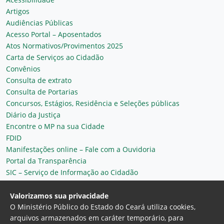
Artigos
Audiências Públicas
Acesso Portal – Aposentados
Atos Normativos/Provimentos 2025
Carta de Serviços ao Cidadão
Convênios
Consulta de extrato
Consulta de Portarias
Concursos, Estágios, Residência e Seleções públicas
Diário da Justiça
Encontre o MP na sua Cidade
FDID
Manifestações online – Fale com a Ouvidoria
Portal da Transparência
SIC – Serviço de Informação ao Cidadão
Plantão MP do Ceará
Secretaria Geral
Valorizamos sua privacidade
O Ministério Público do Estado do Ceará utiliza cookies,
arquivos armazenados em caráter temporário, para