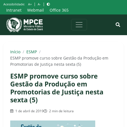
Pular
|
|
Acessibilidade:
A+
A-
para
Intranet
Webmail
Office 365
o
conteúdo
Início
/
ESMP
/
ESMP promove curso sobre Gestão da Produção em
Promotorias de Justiça nesta sexta (5)
ESMP promove curso sobre
Gestão da Produção em
Promotorias de Justiça nesta
sexta (5)
1 de abril de 2019
2 min de leitura