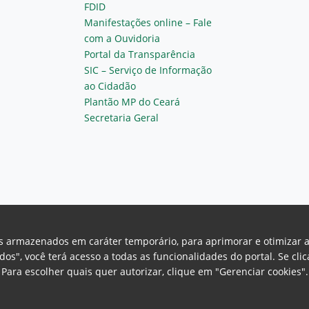
FDID
Manifestações online – Fale
com a Ouvidoria
Portal da Transparência
SIC – Serviço de Informação
ao Cidadão
Plantão MP do Ceará
Secretaria Geral
vos armazenados em caráter temporário, para aprimorar e otimizar 
odos", você terá acesso a todas as funcionalidades do portal. Se cl
Para escolher quais quer autorizar, clique em "Gerenciar cookies"
Ceará Procuradoria Geral de Justiça
H
a, 130 - Cambeba - CEP: 60.822-325