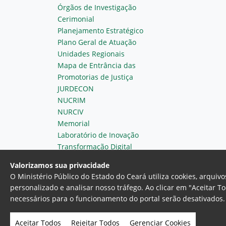
Órgãos de Investigação
Cerimonial
Planejamento Estratégico
Plano Geral de Atuação
Unidades Regionais
Mapa de Entrância das
Promotorias de Justiça
JURDECON
NUCRIM
NURCIV
Memorial
Laboratório de Inovação
Transformação Digital
Valorizamos sua privacidade
O Ministério Público do Estado do Ceará utiliza cookies, arqui
personalizado e analisar nosso tráfego. Ao clicar em "Aceitar T
necessários para o funcionamento do portal serão desativados. 
Ministério Público do Estado do 
Av. Gen. Afonso Albuquerque Lim
Aceitar Todos
Rejeitar Todos
Gerenciar Cookies