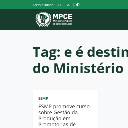
Pular
|
|
Acessibilidade:
A+
A-
para
o
conteúdo
Tag:
e é dest
do Ministério
ESMP
ESMP promove curso
sobre Gestão da
Produção em
Promotorias de