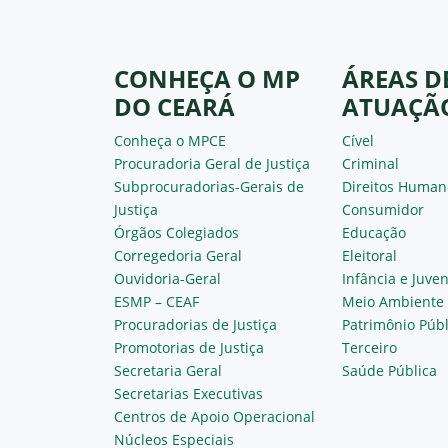
CONHEÇA O MP
ÁREAS D
DO CEARÁ
ATUAÇÃ
Conheça o MPCE
Cível
Procuradoria Geral de Justiça
Criminal
Subprocuradorias-Gerais de
Direitos Human
Justiça
Consumidor
Órgãos Colegiados
Educação
Corregedoria Geral
Eleitoral
Ouvidoria-Geral
Infância e Juve
ESMP – CEAF
Meio Ambiente
Procuradorias de Justiça
Patrimônio Públ
Promotorias de Justiça
Terceiro
Secretaria Geral
Saúde Pública
Secretarias Executivas
Centros de Apoio Operacional
Núcleos Especiais