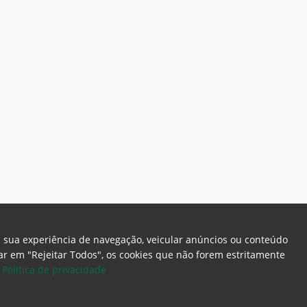
a sua experiência de navegação, veicular anúncios ou conteúdo
icar em "Rejeitar Todos", os cookies que não forem estritamente
.
Politica de privacidade
ome Page
Intranet
Webmail
Office 365