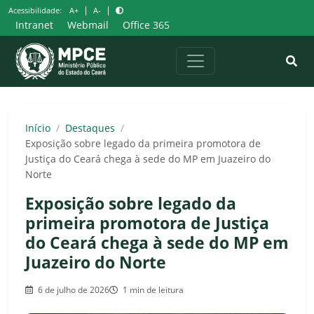
Pular
|
|
Acessibilidade:
A+
A-
para
Intranet
Webmail
Office 365
o
conteúdo
Início
/
Destaques
/
Exposição sobre legado da primeira promotora de
Justiça do Ceará chega à sede do MP em Juazeiro do
Norte
Exposição sobre legado da
primeira promotora de Justiça
do Ceará chega à sede do MP em
Juazeiro do Norte
6 de julho de 2026
1 min de leitura