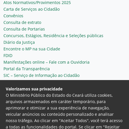
Atos Normativos/Provimentos 2025
Carta de Serviços ao Cidadão
Convênios
Consulta de extrato
Consulta de Portarias
Concursos, Estágios, Residência e Seleções públicas
Diário da Justiça
Encontre o MP na sua Cidade
FDID
Manifestações online – Fale com a Ouvidoria
Portal da Transparência
SIC – Serviço de Informação ao Cidadão
Plantão MP do Ceará
Secretaria Geral
Valorizamos sua privacidade
O Ministério Público do Estado do Ceará utiliza cookies,
arquivos armazenados em caráter temporário, para
aprimorar e otimizar a sua experiência de navegação,
veicular anúncios ou conteúdo personalizado e analisar
nosso tráfego. Ao clicar em "Aceitar Todos", você terá acesso
a todas as funcionalidades do portal. Se clicar em "Rejeitar