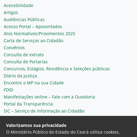
Acessibilidade
Artigos
Audiências Públicas
Acesso Portal – Aposentados
Atos Normativos/Provimentos 2025
Carta de Serviços ao Cidadão
Convênios
Consulta de extrato
Consulta de Portarias
Concursos, Estágios, Residência e Seleções públicas
Diário da Justiça
Encontre o MP na sua Cidade
FDID
Manifestações online – Fale com a Ouvidoria
Portal da Transparência
SIC – Serviço de Informação ao Cidadão
Plantão MP do Ceará
Secretaria Geral
Valorizamos sua privacidade
O Ministério Público do Estado do Ceará utiliza cookies,