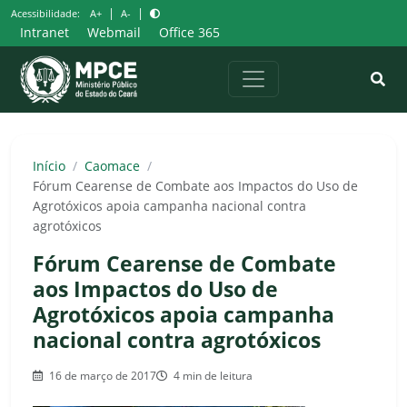
Pular
|
|
Acessibilidade:
A+
A-
para
Intranet
Webmail
Office 365
o
conteúdo
Início
/
Caomace
/
Fórum Cearense de Combate aos Impactos do Uso de
Agrotóxicos apoia campanha nacional contra
agrotóxicos
Fórum Cearense de Combate
aos Impactos do Uso de
Agrotóxicos apoia campanha
nacional contra agrotóxicos
16 de março de 2017
4 min de leitura