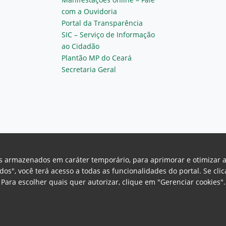
com a Ouvidoria
Portal da Transparência
SIC – Serviço de Informação
ao Cidadão
Plantão MP do Ceará
Secretaria Geral
vos armazenados em caráter temporário, para aprimorar e otimizar 
odos", você terá acesso a todas as funcionalidades do portal. Se cl
Para escolher quais quer autorizar, clique em "Gerenciar cookies"
Ceará Procuradoria Geral de Justiça
H
a, 130 - Cambeba - CEP: 60.822-325