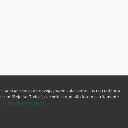
a sua experiência de navegação, veicular anúncios ou conteúdo
icar em "Rejeitar Todos", os cookies que não forem estritamente
.
Politica de privacidade
ome Page
Intranet
Webmail
Office 365