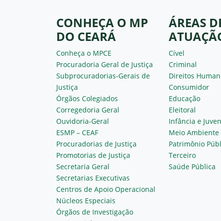
CONHEÇA O MP
ÁREAS D
DO CEARÁ
ATUAÇÃ
Conheça o MPCE
Cível
Procuradoria Geral de Justiça
Criminal
Subprocuradorias-Gerais de
Direitos Human
Justiça
Consumidor
Órgãos Colegiados
Educação
Corregedoria Geral
Eleitoral
Ouvidoria-Geral
Infância e Juve
ESMP – CEAF
Meio Ambiente
Procuradorias de Justiça
Patrimônio Públ
Promotorias de Justiça
Terceiro
Secretaria Geral
Saúde Pública
Secretarias Executivas
Centros de Apoio Operacional
Núcleos Especiais
Órgãos de Investigação