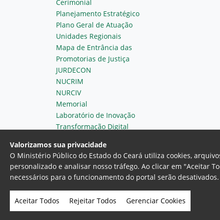
Cerimonial
Planejamento Estratégico
Plano Geral de Atuação
Unidades Regionais
Mapa de Entrância das
Promotorias de Justiça
JURDECON
NUCRIM
NURCIV
Memorial
Laboratório de Inovação
Transformação Digital
Valorizamos sua privacidade
O Ministério Público do Estado do Ceará utiliza cookies, arqui
personalizado e analisar nosso tráfego. Ao clicar em "Aceitar T
necessários para o funcionamento do portal serão desativados. 
Ministério Público do Estado do 
Av. Gen. Afonso Albuquerque Lim
Aceitar Todos
Rejeitar Todos
Gerenciar Cookies
- Fortaleza, Ceará. Brasil