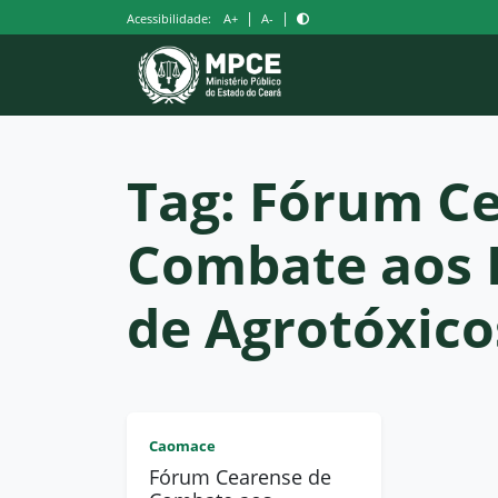
Pular
|
|
Acessibilidade:
A+
A-
para
o
conteúdo
Tag:
Fórum Ce
Combate aos 
de Agrotóxico
Caomace
Fórum Cearense de