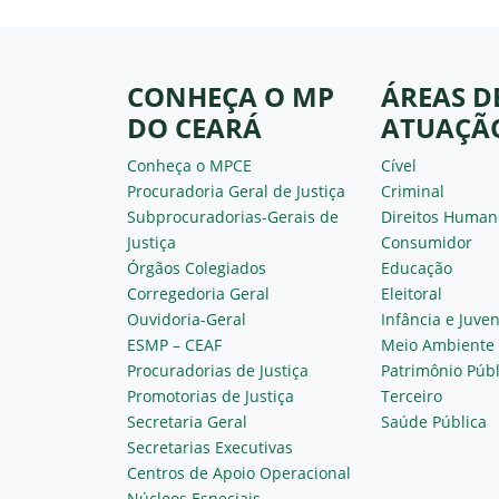
CONHEÇA O MP
ÁREAS D
DO CEARÁ
ATUAÇÃ
Conheça o MPCE
Cível
Procuradoria Geral de Justiça
Criminal
Subprocuradorias-Gerais de
Direitos Human
Justiça
Consumidor
Órgãos Colegiados
Educação
Corregedoria Geral
Eleitoral
Ouvidoria-Geral
Infância e Juve
ESMP – CEAF
Meio Ambiente
Procuradorias de Justiça
Patrimônio Públ
Promotorias de Justiça
Terceiro
Secretaria Geral
Saúde Pública
Secretarias Executivas
Centros de Apoio Operacional
Núcleos Especiais