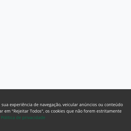
a sua experiência de navegação, veicular anúncios ou conteúdo
icar em "Rejeitar Todos", os cookies que não forem estritamente
.
Politica de privacidade
ome Page
Intranet
Webmail
Office 365