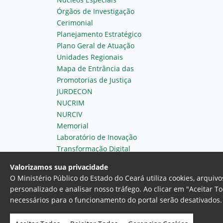
Órgãos de Investigação
Cerimonial
Planejamento Estratégico
Plano Geral de Atuação
Unidades Regionais
Mapa de Entrância das
Promotorias de Justiça
JURDECON
NUCRIM
NURCIV
Memorial
Laboratório de Inovação
Transformação Digital
Valorizamos sua privacidade
O Ministério Público do Estado do Ceará utiliza cookies, arqui
personalizado e analisar nosso tráfego. Ao clicar em "Aceitar T
necessários para o funcionamento do portal serão desativados. 
Ministério Público do Estado do 
Av. Gen. Afonso Albuquerque Lim