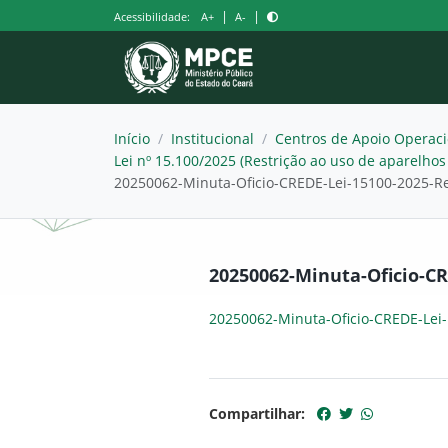
Pular
|
|
Acessibilidade:
A+
A-
para
o
conteúdo
Início
/
Institucional
/
Centros de Apoio Operaci
Lei nº 15.100/2025 (Restrição ao uso de aparelho
20250062-Minuta-Oficio-CREDE-Lei-15100-2025-R
20250062-Minuta-Oficio-CR
20250062-Minuta-Oficio-CREDE-Lei
Compartilhar: