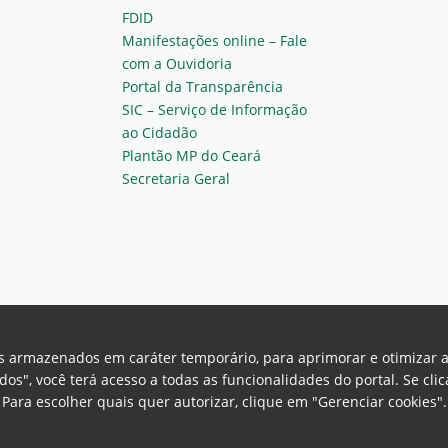
FDID
Manifestações online – Fale
com a Ouvidoria
Portal da Transparência
SIC – Serviço de Informação
ao Cidadão
Plantão MP do Ceará
Secretaria Geral
vos armazenados em caráter temporário, para aprimorar e otimizar 
odos", você terá acesso a todas as funcionalidades do portal. Se cl
Para escolher quais quer autorizar, clique em "Gerenciar cookies"
Ceará Procuradoria Geral de Justiça
H
a, 130 - Cambeba - CEP: 60.822-325