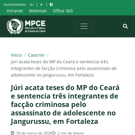
Pular
|
|
Acessibilidade:
A+
A-
para
Intranet
Webmail
Office 365
o
conteúdo
Início
/
Caocrim
/
Júri acata teses do MP do Ceará e sentencia três
integrantes de facção criminosa pelo assassinato de
adolescente no Jangurussu, em Fortaleza
Júri acata teses do MP do Ceará
e sentencia três integrantes de
facção criminosa pelo
assassinato de adolescente no
Jangurussu, em Fortaleza
30 de março de 2026
2 min de leitura