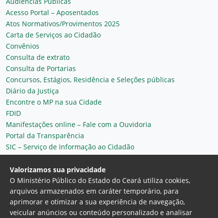
Audiências Públicas
Acesso Portal – Aposentados
Atos Normativos/Provimentos 2025
Carta de Serviços ao Cidadão
Convênios
Consulta de extrato
Consulta de Portarias
Concursos, Estágios, Residência e Seleções públicas
Diário da Justiça
Encontre o MP na sua Cidade
FDID
Manifestações online – Fale com a Ouvidoria
Portal da Transparência
SIC – Serviço de Informação ao Cidadão
Plantão MP do Ceará
Secretaria Geral
Valorizamos sua privacidade
O Ministério Público do Estado do Ceará utiliza cookies,
arquivos armazenados em caráter temporário, para
aprimorar e otimizar a sua experiência de navegação,
veicular anúncios ou conteúdo personalizado e analisar