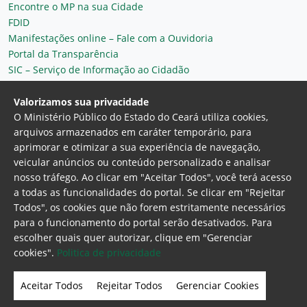
Encontre o MP na sua Cidade
FDID
Manifestações online – Fale com a Ouvidoria
Portal da Transparência
SIC – Serviço de Informação ao Cidadão
Plantão MP do Ceará
Secretaria Geral
Valorizamos sua privacidade
O Ministério Público do Estado do Ceará utiliza cookies,
arquivos armazenados em caráter temporário, para
aprimorar e otimizar a sua experiência de navegação,
veicular anúncios ou conteúdo personalizado e analisar
nosso tráfego. Ao clicar em "Aceitar Todos", você terá acesso
a todas as funcionalidades do portal. Se clicar em "Rejeitar
Todos", os cookies que não forem estritamente necessários
para o funcionamento do portal serão desativados. Para
Ministério Público do Estado do Ceará
escolher quais quer autorizar, clique em "Gerenciar
Procuradoria Geral de Justiça
Av. Gen. Afonso
cookies".
Politica de privacidade
Albuquerque Lima, 130 - Cambeba - CEP:
60.822-325 - Fortaleza, Ceará. Brasil
Aceitar Todos
Rejeitar Todos
Gerenciar Cookies
Home Page
Intranet
Webmail
Office 365