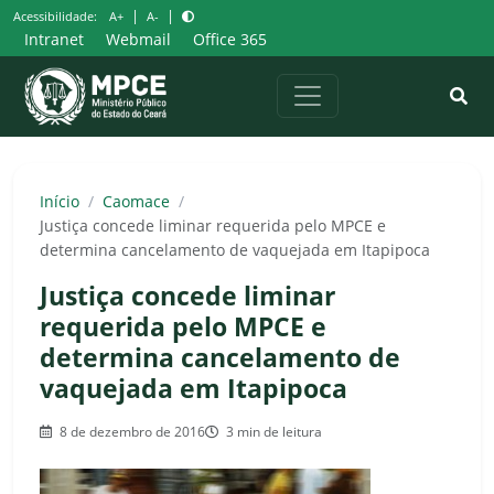
Pular
|
|
Acessibilidade:
A+
A-
para
Intranet
Webmail
Office 365
o
conteúdo
Início
/
Caomace
/
Justiça concede liminar requerida pelo MPCE e
determina cancelamento de vaquejada em Itapipoca
Justiça concede liminar
requerida pelo MPCE e
determina cancelamento de
vaquejada em Itapipoca
8 de dezembro de 2016
3 min de leitura