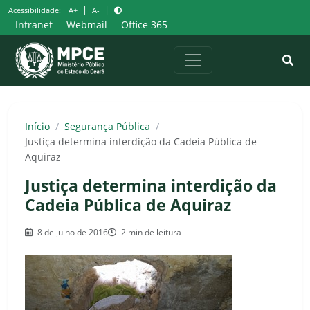
Pular
|
|
Acessibilidade:
A+
A-
para
Intranet
Webmail
Office 365
o
conteúdo
Início
/
Segurança Pública
/
Justiça determina interdição da Cadeia Pública de
Aquiraz
Justiça determina interdição da
Cadeia Pública de Aquiraz
8 de julho de 2016
2 min de leitura