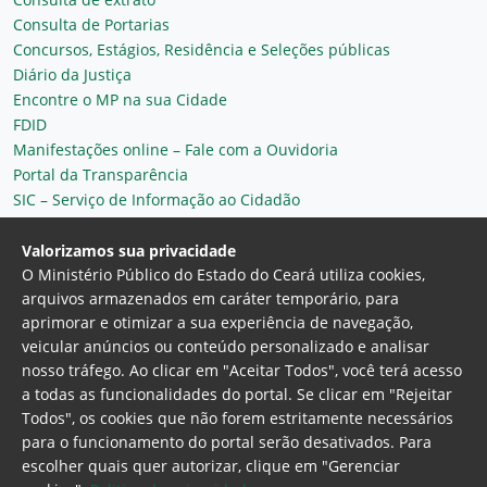
Consulta de Portarias
Concursos, Estágios, Residência e Seleções públicas
Diário da Justiça
Encontre o MP na sua Cidade
FDID
Manifestações online – Fale com a Ouvidoria
Portal da Transparência
SIC – Serviço de Informação ao Cidadão
Plantão MP do Ceará
Secretaria Geral
Valorizamos sua privacidade
O Ministério Público do Estado do Ceará utiliza cookies,
arquivos armazenados em caráter temporário, para
aprimorar e otimizar a sua experiência de navegação,
veicular anúncios ou conteúdo personalizado e analisar
nosso tráfego. Ao clicar em "Aceitar Todos", você terá acesso
a todas as funcionalidades do portal. Se clicar em "Rejeitar
Todos", os cookies que não forem estritamente necessários
para o funcionamento do portal serão desativados. Para
Ministério Público do Estado do Ceará
escolher quais quer autorizar, clique em "Gerenciar
Procuradoria Geral de Justiça
Av. Gen. Afonso