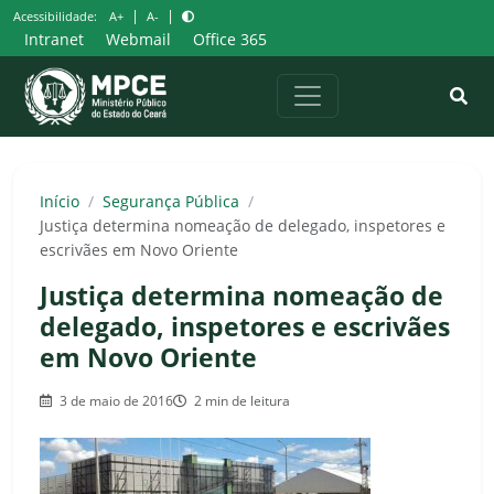
Pular
|
|
Acessibilidade:
A+
A-
para
Intranet
Webmail
Office 365
o
conteúdo
Início
/
Segurança Pública
/
Justiça determina nomeação de delegado, inspetores e
escrivães em Novo Oriente
Justiça determina nomeação de
delegado, inspetores e escrivães
em Novo Oriente
3 de maio de 2016
2 min de leitura