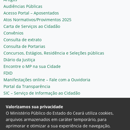
Audiências Públicas
Acesso Portal – Aposentados
Atos Normativos/Provimentos 2025
Carta de Serviços ao Cidadão
Convênios
Consulta de extrato
Consulta de Portarias
Concursos, Estágios, Residência e Seleções públicas
Diário da Justiça
Encontre o MP na sua Cidade
FDID
Manifestações online – Fale com a Ouvidoria
Portal da Transparência
SIC – Serviço de Informação ao Cidadão
Plantão MP do Ceará
Secretaria Geral
Valorizamos sua privacidade
O Ministério Público do Estado do Ceará utiliza cookies,
arquivos armazenados em caráter temporário, para
aprimorar e otimizar a sua experiência de navegação,