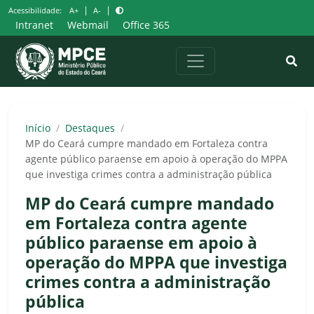
Pular
|
|
Acessibilidade:
A+
A-
para
Intranet
Webmail
Office 365
o
conteúdo
Início
/
Destaques
/
MP do Ceará cumpre mandado em Fortaleza contra
agente público paraense em apoio à operação do MPPA
que investiga crimes contra a administração pública
MP do Ceará cumpre mandado
em Fortaleza contra agente
público paraense em apoio à
operação do MPPA que investiga
crimes contra a administração
pública