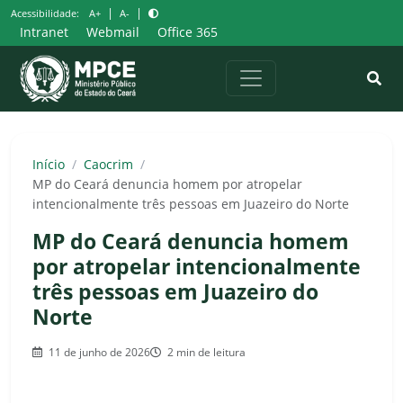
Pular
|
|
Acessibilidade:
A+
A-
para
Intranet
Webmail
Office 365
o
conteúdo
Início
/
Caocrim
/
MP do Ceará denuncia homem por atropelar
intencionalmente três pessoas em Juazeiro do Norte
MP do Ceará denuncia homem
por atropelar intencionalmente
três pessoas em Juazeiro do
Norte
11 de junho de 2026
2 min de leitura