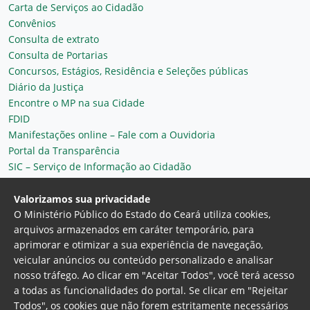
Carta de Serviços ao Cidadão
Convênios
Consulta de extrato
Consulta de Portarias
Concursos, Estágios, Residência e Seleções públicas
Diário da Justiça
Encontre o MP na sua Cidade
FDID
Manifestações online – Fale com a Ouvidoria
Portal da Transparência
SIC – Serviço de Informação ao Cidadão
Plantão MP do Ceará
Secretaria Geral
Valorizamos sua privacidade
O Ministério Público do Estado do Ceará utiliza cookies,
arquivos armazenados em caráter temporário, para
aprimorar e otimizar a sua experiência de navegação,
veicular anúncios ou conteúdo personalizado e analisar
nosso tráfego. Ao clicar em "Aceitar Todos", você terá acesso
a todas as funcionalidades do portal. Se clicar em "Rejeitar
Todos", os cookies que não forem estritamente necessários