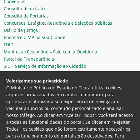
Convênios
Consulta de extrato
Consulta de Portarias
Concursos, Estágios, Residência e Seleções públicas
Diário da Justiça
Encontre o MP na sua Cidade
FDID
Manifestações online – Fale com a Ouvidoria
Portal da Transparência
SIC – Serviço de Informação ao Cidadão
Plantão MP do Ceará
Secretaria Geral
Valorizamos sua privacidade
O Ministério Público do Estado do Ceará utiliza cookies,
arquivos armazenados em caráter temporário, para
aprimorar e otimizar a sua experiência de navegação,
veicular anúncios ou conteúdo personalizado e analisar
nosso tráfego. Ao clicar em "Aceitar Todos", você terá acesso
a todas as funcionalidades do portal. Se clicar em "Rejeitar
Todos", os cookies que não forem estritamente necessários
para o funcionamento do portal serão desativados. Para
Ministério Público do Estado do Ceará