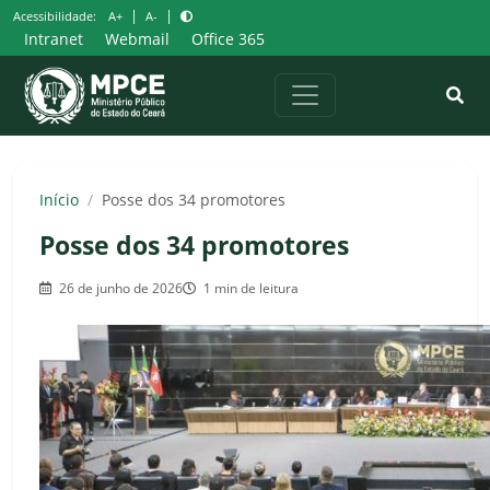
Pular
|
|
Acessibilidade:
A+
A-
para
Intranet
Webmail
Office 365
o
conteúdo
Início
/
Posse dos 34 promotores
Posse dos 34 promotores
26 de junho de 2026
1 min de leitura