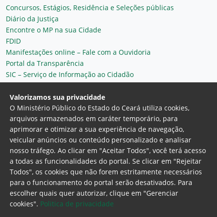
Concursos, Estágios, Residência e Seleções públicas
Diário da Justiça
Encontre o MP na sua Cidade
FDID
Manifestações online – Fale com a Ouvidoria
Portal da Transparência
SIC – Serviço de Informação ao Cidadão
Plantão MP do Ceará
Secretaria Geral
Valorizamos sua privacidade
O Ministério Público do Estado do Ceará utiliza cookies,
arquivos armazenados em caráter temporário, para
aprimorar e otimizar a sua experiência de navegação,
veicular anúncios ou conteúdo personalizado e analisar
nosso tráfego. Ao clicar em "Aceitar Todos", você terá acesso
a todas as funcionalidades do portal. Se clicar em "Rejeitar
Todos", os cookies que não forem estritamente necessários
para o funcionamento do portal serão desativados. Para
Ministério Público do Estado do Ceará
escolher quais quer autorizar, clique em "Gerenciar
Procuradoria Geral de Justiça
Av. Gen. Afonso
cookies".
Politica de privacidade
Albuquerque Lima, 130 - Cambeba - CEP: