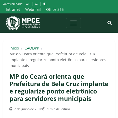
Pular
|
|
Acessibilidade:
A+
A-
para
Intranet
Webmail
Office 365
o
conteúdo
Início
/
CAODPP
/
MP do Ceará orienta que Prefeitura de Bela Cruz
implante e regularize ponto eletrônico para servidores
municipais
MP do Ceará orienta que
Prefeitura de Bela Cruz implante
e regularize ponto eletrônico
para servidores municipais
2 de junho de 2026
1 min de leitura