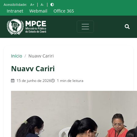
Pular
|
|
Acessibilidade:
A+
A-
para
Intranet
Webmail
Office 365
o
conteúdo
Início
/
Nuavv Cariri
Nuavv Cariri
15 de junho de 2026
1 min de leitura