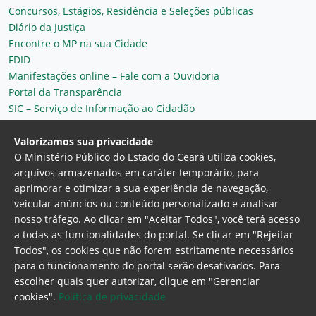
Concursos, Estágios, Residência e Seleções públicas
Diário da Justiça
Encontre o MP na sua Cidade
FDID
Manifestações online – Fale com a Ouvidoria
Portal da Transparência
SIC – Serviço de Informação ao Cidadão
Plantão MP do Ceará
Secretaria Geral
Valorizamos sua privacidade
O Ministério Público do Estado do Ceará utiliza cookies,
arquivos armazenados em caráter temporário, para
aprimorar e otimizar a sua experiência de navegação,
veicular anúncios ou conteúdo personalizado e analisar
nosso tráfego. Ao clicar em "Aceitar Todos", você terá acesso
a todas as funcionalidades do portal. Se clicar em "Rejeitar
Todos", os cookies que não forem estritamente necessários
para o funcionamento do portal serão desativados. Para
Ministério Público do Estado do Ceará
escolher quais quer autorizar, clique em "Gerenciar
Procuradoria Geral de Justiça
Av. Gen. Afonso
cookies".
Politica de privacidade
Albuquerque Lima, 130 - Cambeba - CEP: