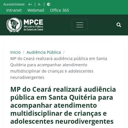
Pular
|
|
Acessibilidade:
A+
A-
para
Intranet
Webmail
Office 365
o
conteúdo
Início
/
Audiência Pública
/
MP do Ceará realizará audiência pública em Santa
Quitéria para acompanhar atendimento
multidisciplinar de crianças e adolescentes
neurodivergentes
MP do Ceará realizará audiência
pública em Santa Quitéria para
acompanhar atendimento
multidisciplinar de crianças e
adolescentes neurodivergentes