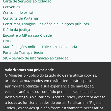
Carta de Serviços ao Cidadão
Convênios
Consulta de extrato
Consulta de Portarias
Concursos, Estágios, Residência e Seleções públicas
Diário da Justiça
Encontre o MP na sua Cidade
FDID
Manifestações online – Fale com a Ouvidoria
Portal da Transparência
SIC – Serviço de Informação ao Cidadão
Plantão MP do Ceará
Secretaria Geral
Valorizamos sua privacidade
O Ministério Público do Estado do Ceará utiliza cookies,
arquivos armazenados em caráter temporário, para
aprimorar e otimizar a sua experiência de navegação,
veicular anúncios ou conteúdo personalizado e analisar
nosso tráfego. Ao clicar em "Aceitar Todos", você terá acesso
a todas as funcionalidades do portal. Se clicar em "Rejeitar
Todos", os cookies que não forem estritamente necessários