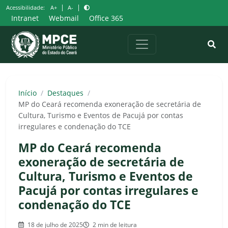
Pular
|
|
Acessibilidade:
A+
A-
para
Intranet
Webmail
Office 365
o
conteúdo
Início
/
Destaques
/
MP do Ceará recomenda exoneração de secretária de
Cultura, Turismo e Eventos de Pacujá por contas
irregulares e condenação do TCE
MP do Ceará recomenda
exoneração de secretária de
Cultura, Turismo e Eventos de
Pacujá por contas irregulares e
condenação do TCE
18 de julho de 2025
2 min de leitura