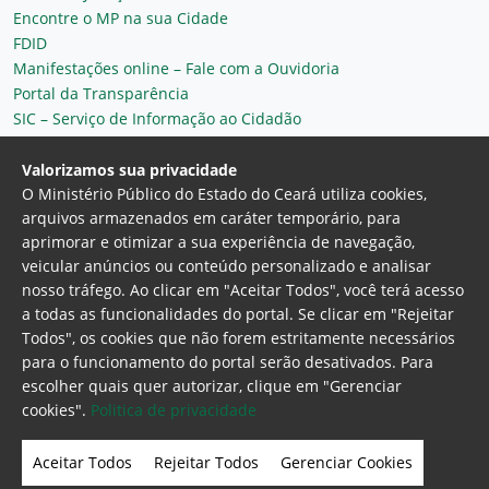
Encontre o MP na sua Cidade
FDID
Manifestações online – Fale com a Ouvidoria
Portal da Transparência
SIC – Serviço de Informação ao Cidadão
Plantão MP do Ceará
Secretaria Geral
Valorizamos sua privacidade
O Ministério Público do Estado do Ceará utiliza cookies,
arquivos armazenados em caráter temporário, para
aprimorar e otimizar a sua experiência de navegação,
veicular anúncios ou conteúdo personalizado e analisar
nosso tráfego. Ao clicar em "Aceitar Todos", você terá acesso
a todas as funcionalidades do portal. Se clicar em "Rejeitar
Todos", os cookies que não forem estritamente necessários
para o funcionamento do portal serão desativados. Para
Ministério Público do Estado do Ceará
escolher quais quer autorizar, clique em "Gerenciar
Procuradoria Geral de Justiça
Av. Gen. Afonso
cookies".
Politica de privacidade
Albuquerque Lima, 130 - Cambeba - CEP:
60.822-325 - Fortaleza, Ceará. Brasil
Aceitar Todos
Rejeitar Todos
Gerenciar Cookies
Home Page
Intranet
Webmail
Office 365