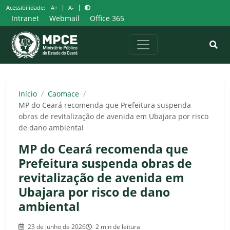
Pular
|
|
Acessibilidade:
A+
A-
para
Intranet
Webmail
Office 365
o
conteúdo
Início
/
Caomace
/
MP do Ceará recomenda que Prefeitura suspenda
obras de revitalização de avenida em Ubajara por risco
de dano ambiental
MP do Ceará recomenda que
Prefeitura suspenda obras de
revitalização de avenida em
Ubajara por risco de dano
ambiental
23 de junho de 2026
2 min de leitura