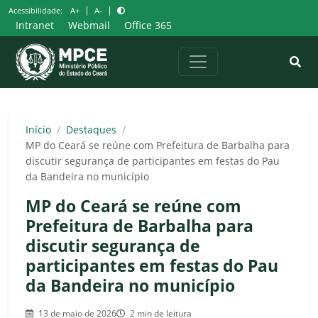
Pular
|
|
Acessibilidade:
A+
A-
para
Intranet
Webmail
Office 365
o
conteúdo
Início
/
Destaques
/
MP do Ceará se reúne com Prefeitura de Barbalha para
discutir segurança de participantes em festas do Pau
da Bandeira no município
MP do Ceará se reúne com
Prefeitura de Barbalha para
discutir segurança de
participantes em festas do Pau
da Bandeira no município
13 de maio de 2026
2 min de leitura