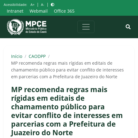
Pular
|
|
Acessibilidade:
A+
A-
para
Intranet
Webmail
Office 365
o
conteúdo
Início
/
CAODPP
/
MP recomenda regras mais rígidas em editais de
chamamento público para evitar conflito de interesses
em parcerias com a Prefeitura de Juazeiro do Norte
MP recomenda regras mais
rígidas em editais de
chamamento público para
evitar conflito de interesses em
parcerias com a Prefeitura de
Juazeiro do Norte