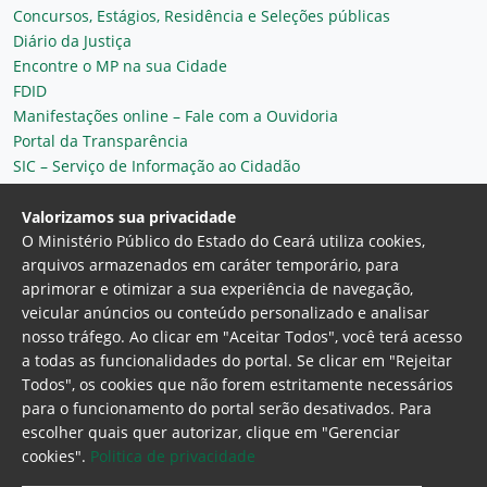
Concursos, Estágios, Residência e Seleções públicas
Diário da Justiça
Encontre o MP na sua Cidade
FDID
Manifestações online – Fale com a Ouvidoria
Portal da Transparência
SIC – Serviço de Informação ao Cidadão
Plantão MP do Ceará
Secretaria Geral
Valorizamos sua privacidade
O Ministério Público do Estado do Ceará utiliza cookies,
arquivos armazenados em caráter temporário, para
aprimorar e otimizar a sua experiência de navegação,
veicular anúncios ou conteúdo personalizado e analisar
nosso tráfego. Ao clicar em "Aceitar Todos", você terá acesso
a todas as funcionalidades do portal. Se clicar em "Rejeitar
Todos", os cookies que não forem estritamente necessários
para o funcionamento do portal serão desativados. Para
Ministério Público do Estado do Ceará
escolher quais quer autorizar, clique em "Gerenciar
Procuradoria Geral de Justiça
Av. Gen. Afonso
cookies".
Politica de privacidade
Albuquerque Lima, 130 - Cambeba - CEP: